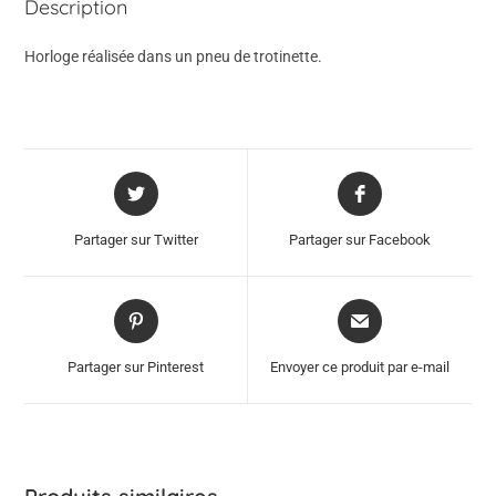
Description
Horloge réalisée dans un pneu de trotinette.
Opens
Opens
in
in
a
a
Partager sur Twitter
Partager sur Facebook
new
new
window
window
Opens
Opens
in
in
a
a
Partager sur Pinterest
Envoyer ce produit par e-mail
new
new
window
window