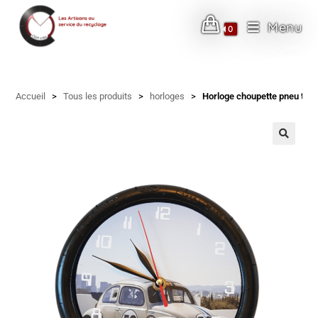
Menu
0
Skip
to
Accueil
>
Tous les produits
>
horloges
>
Horloge choupette pneu trott
content