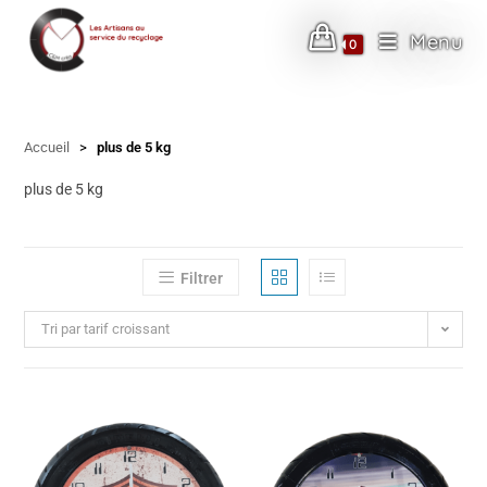
Menu
0
Skip
to
Accueil
>
plus de 5 kg
content
plus de 5 kg
Filtrer
Tri par tarif croissant