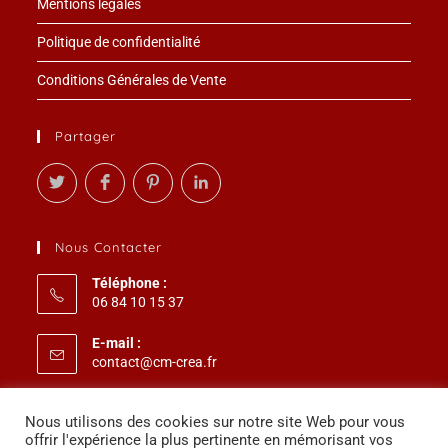
Mentions légales
Politique de confidentialité
Conditions Générales de Vente
Partager
Nous Contacter
Téléphone :
06 84 10 15 37
E-mail :
S’ouvre
contact@cm-crea.fr
dans
votre
Paiement Sécurisé 3D Secure
application
Nous utilisons des cookies sur notre site Web pour vous
offrir l'expérience la plus pertinente en mémorisant vos