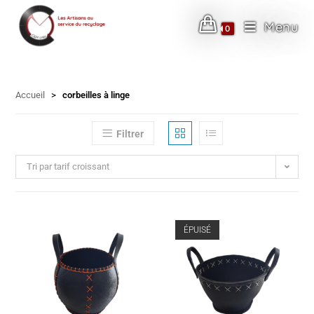
Menu
0
Skip
to
Accueil
>
corbeilles à linge
content
Filtrer
Tri par tarif croissant
ÉPUISÉ