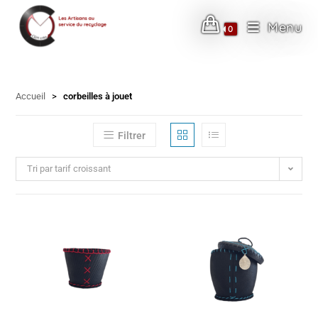
Menu
0
Skip
to
Accueil
>
corbeilles à jouet
content
Filtrer
Tri par tarif croissant