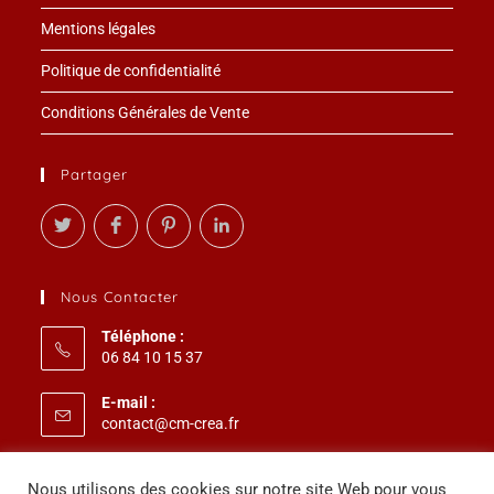
Mentions légales
Politique de confidentialité
Conditions Générales de Vente
Partager
Nous Contacter
Téléphone :
06 84 10 15 37
E-mail :
S’ouvre
contact@cm-crea.fr
dans
votre
Paiement Sécurisé 3D Secure
application
Nous utilisons des cookies sur notre site Web pour vous