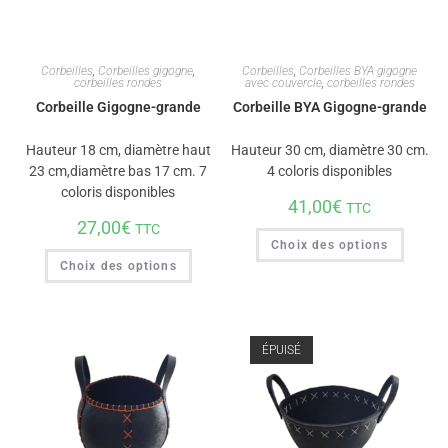
Corbeilles
,
Corbeilles gigogne
,
Corbeilles
,
Corbeilles BYA gigogne
corbeilles rondes
avec couvercle
,
corbeilles rondes
Corbeille Gigogne-grande
Corbeille BYA Gigogne-grande
Hauteur 18 cm, diamètre haut
Hauteur 30 cm, diamètre 30 cm.
23 cm,diamètre bas 17 cm. 7
4 coloris disponibles
coloris disponibles
41,00
€
TTC
27,00
€
TTC
Choix des options
Choix des options
ÉPUISÉ